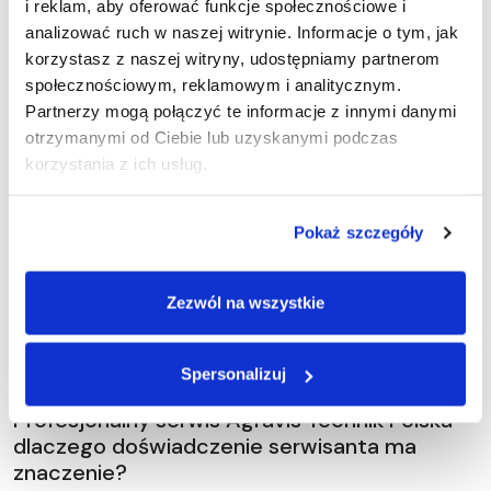
i reklam, aby oferować funkcje społecznościowe i
ciągników Fendt lub Valtra w Agravis Technik Polska. Przetestuj
analizować ruch w naszej witrynie. Informacje o tym, jak
sprzęt na własnym polu i poznaj jego realne osiągi!
korzystasz z naszej witryny, udostępniamy partnerom
społecznościowym, reklamowym i analitycznym.
Partnerzy mogą połączyć te informacje z innymi danymi
otrzymanymi od Ciebie lub uzyskanymi podczas
korzystania z ich usług.
Pokaż szczegóły
Zezwól na wszystkie
Spersonalizuj
Profesjonalny serwis Agravis Technik Polska –
dlaczego doświadczenie serwisanta ma
znaczenie?