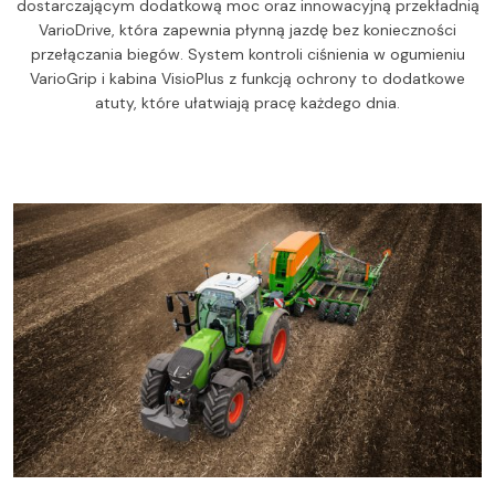
dostarczającym dodatkową moc oraz innowacyjną przekładnią
VarioDrive, która zapewnia płynną jazdę bez konieczności
przełączania biegów. System kontroli ciśnienia w ogumieniu
VarioGrip i kabina VisioPlus z funkcją ochrony to dodatkowe
atuty, które ułatwiają pracę każdego dnia.