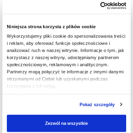
Dane techniczne
Fendt 700 Vario Gen7 oferuje moc znamionową od 203 KM
do 283 KM przy znamionowej prędkości obrotowej 1700
Niniejsza strona korzysta z plików cookie
obr./min. Z wyjątkową ekonomicznością potwierdzoną
Wykorzystujemy pliki cookie do spersonalizowania treści
w testach DLG PowerMix i wydajnym układem hydraulicznym
i reklam, aby oferować funkcje społecznościowe i
o przepływie do 220 l/min, ciągnik ten stanowi idealne
rozwiązanie dla rolnictwa nowej generacji.
analizować ruch w naszej witrynie. Informacje o tym, jak
korzystasz z naszej witryny, udostępniamy partnerom
społecznościowym, reklamowym i analitycznym.
Silnik
6-cylindrowy 7,5 l
Partnerzy mogą połączyć te informacje z innymi danymi
otrzymanymi od Ciebie lub uzyskanymi podczas
Moc
203-283 KM
korzystania z ich usług.
Przekładnia
przekładnia VarioDrive
Pokaż szczegóły
Układ hydrauliczny
do 220 l/min.
Dodatki
Smart Farming
Zezwól na wszystkie