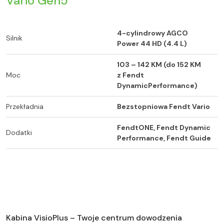
Vario Gen5
4-cylindrowy AGCO
Silnik
Power 44 HD (4.4 L)
103 – 142 KM (do 152 KM
Moc
z Fendt
DynamicPerformance)
Przekładnia
Bezstopniowa Fendt Vario
FendtONE, Fendt Dynamic
Dodatki
Performance, Fendt Guide
Kabina VisioPlus – Twoje centrum dowodzenia