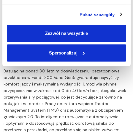
inteligentny system dodatkowej mocy Fendt
DynamicPerformance (DP). Niezależnie od prędkości jazdy,
Pokaż szczegóły
system ten dostarcza do 10 KM dodatkowej mocy, gdy tylko
zostanie wykryte zwiększone zapotrzebowanie ze strony
odbiorników wtórnych, takich jak wentylator, klimatyzacja,
Zezwól na wszystkie
sprężarka powietrza czy pompa układu hydraulicznego.
Spersonalizuj
Przekładnia napędowa Fendt 300 Vario Gen5 –
płynność i wydajność bez kompromisów
Bazując na ponad 30-letnim doświadczeniu, bezstopniowa
przekładnia w Fendt 300 Vario Gen5 gwarantuje najwyższy
komfort jazdy i maksymalną wydajność. Umożliwia płynne
przyspieszanie w zakresie od 0 do 40 km/h bez jakiegokolwiek
przerywania siły pociągowej, co jest decydujące zarówno na
polu, jak i na drodze. Pracę operatora wspiera Tractor
Management System (TMS) oraz automatyka z obciążeniem
granicznym 2.0. To inteligentne rozwiązanie automatycznie
i optymalnie dostosowują prędkość obrotową silnika do
przełożenia przekładni, co przekłada się na niskim zużyciem