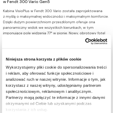
w Fendt 300 Vario Gen5
Kabina VisioPlus w Fendt 300 Vario została zaprojektowana
z myślą o maksymalnej widoczności i maksymalnym komforcie.
Dzięki dużym powierzchniom przeszklonym oferuje ona
panoramiczny widok we wszystkich kierunkach, w tym
imponujące pole widzenia 77° w pionie. Nowy, obrotowy fotel
Super Comfort Seat, który można obracać o 20°, zapewnia
wyjątkowy komfort pracy. Niski poziom hałasu w kabinie oraz
opcjonalny, fabrycznie dostępnych system filtracji kategorii 4
(zgodny z EN15695), chroniący operatora podczas aplikacji
Niniejsza strona korzysta z plików cookie
pestycydów, czynią ją idealnym miejscem pracy na długie dni.
Wykorzystujemy pliki cookie do spersonalizowania treści
i reklam, aby oferować funkcje społecznościowe i
Silnik AGCO Power i moc Fendt DynamicPerformance
analizować ruch w naszej witrynie. Informacje o tym, jak
w Fendt 300 Vario Gen5
korzystasz z naszej witryny, udostępniamy partnerom
społecznościowym, reklamowym i analitycznym.
Pod maską Fendt 300 Vario pracuje prawdziwa potęga – 4-
Partnerzy mogą połączyć te informacje z innymi danymi
cylindrowy, mocny silnik AGCO Power 44 HD. Ta jednostka
o pojemności 4.4 litra dostarcza maksymalny moment
otrzymanymi od Ciebie lub uzyskanymi podczas
obrotowy sięgający 650 Nm. Istotną cechą serii jest
korzystania z ich usług.