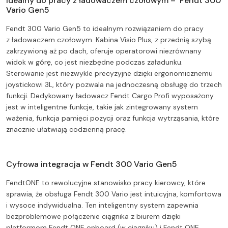
Idealny do pracy z ładowaczem czołowym – Fendt 300
Vario Gen5
Fendt 300 Vario Gen5 to idealnym rozwiązaniem do pracy
z ładowaczem czołowym. Kabina Visio Plus, z przednią szybą
zakrzywioną aż po dach, oferuje operatorowi niezrównany
widok w górę, co jest niezbędne podczas załadunku.
Sterowanie jest niezwykle precyzyjne dzięki ergonomicznemu
joystickowi 3L, który pozwala na jednoczesną obsługę do trzech
funkcji. Dedykowany ładowacz Fendt Cargo Profi wyposażony
jest w inteligentne funkcje, takie jak zintegrowany system
ważenia, funkcja pamięci pozycji oraz funkcja wytrząsania, które
znacznie ułatwiają codzienną pracę.
Cyfrowa integracja w Fendt 300 Vario Gen5
FendtONE to rewolucyjne stanowisko pracy kierowcy, które
sprawia, że obsługa Fendt 300 Vario jest intuicyjna, komfortowa
i wysoce indywidualna. Ten inteligentny system zapewnia
bezproblemowe połączenie ciągnika z biurem dzięki
platformom Fendt ONE onboard (w ciągniku) i Fendt ONE