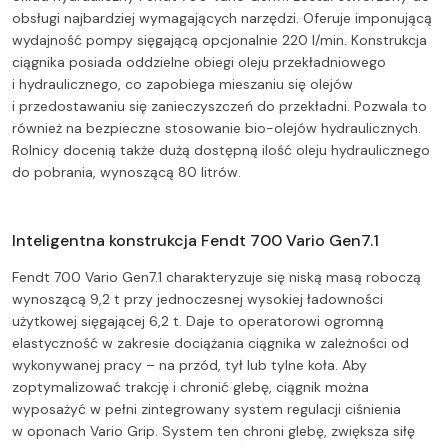
obsługi najbardziej wymagających narzędzi. Oferuje imponującą
wydajność pompy sięgającą opcjonalnie 220 l/min. Konstrukcja
ciągnika posiada oddzielne obiegi oleju przekładniowego
i hydraulicznego, co zapobiega mieszaniu się olejów
i przedostawaniu się zanieczyszczeń do przekładni. Pozwala to
również na bezpieczne stosowanie bio-olejów hydraulicznych.
Rolnicy docenią także dużą dostępną ilość oleju hydraulicznego
do pobrania, wynoszącą 80 litrów.
Inteligentna konstrukcja Fendt 700 Vario Gen7.1
Fendt 700 Vario Gen7.1 charakteryzuje się niską masą roboczą
wynoszącą 9,2 t przy jednoczesnej wysokiej ładowności
użytkowej sięgającej 6,2 t. Daje to operatorowi ogromną
elastyczność w zakresie dociążania ciągnika w zależności od
wykonywanej pracy – na przód, tył lub tylne koła. Aby
zoptymalizować trakcję i chronić glebę, ciągnik można
wyposażyć w pełni zintegrowany system regulacji ciśnienia
w oponach Vario Grip. System ten chroni glebę, zwiększa siłę