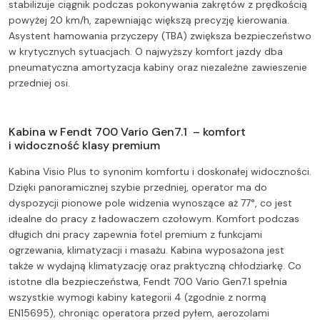
stabilizuje ciągnik podczas pokonywania zakrętów z prędkością
powyżej 20 km/h, zapewniając większą precyzję kierowania.
Asystent hamowania przyczepy (TBA) zwiększa bezpieczeństwo
w krytycznych sytuacjach. O najwyższy komfort jazdy dba
pneumatyczna amortyzacja kabiny oraz niezależne zawieszenie
przedniej osi.
Kabina w Fendt 700 Vario Gen7.1 – komfort
i widoczność klasy premium
Kabina Visio Plus to synonim komfortu i doskonałej widoczności.
Dzięki panoramicznej szybie przedniej, operator ma do
dyspozycji pionowe pole widzenia wynoszące aż 77°, co jest
idealne do pracy z ładowaczem czołowym. Komfort podczas
długich dni pracy zapewnia fotel premium z funkcjami
ogrzewania, klimatyzacji i masażu. Kabina wyposażona jest
także w wydajną klimatyzację oraz praktyczną chłodziarkę. Co
istotne dla bezpieczeństwa, Fendt 700 Vario Gen7.1 spełnia
wszystkie wymogi kabiny kategorii 4 (zgodnie z normą
EN15695), chroniąc operatora przed pyłem, aerozolami