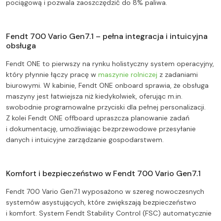
pociągową i pozwala zaoszczędzić do 8% paliwa.
Fendt 700 Vario Gen7.1 – pełna integracja i intuicyjna
obsługa
Fendt ONE to pierwszy na rynku holistyczny system operacyjny,
który płynnie łączy pracę w
maszynie rolniczej
z zadaniami
biurowymi. W kabinie, Fendt ONE onboard sprawia, że obsługa
maszyny jest łatwiejsza niż kiedykolwiek, oferując m.in.
swobodnie programowalne przyciski dla pełnej personalizacji.
Z kolei Fendt ONE offboard upraszcza planowanie zadań
i dokumentację, umożliwiając bezprzewodowe przesyłanie
danych i intuicyjne zarządzanie gospodarstwem.
Komfort i bezpieczeństwo w Fendt 700 Vario Gen7.1
Fendt 700 Vario Gen7.1 wyposażono w szereg nowoczesnych
systemów asystujących, które zwiększają bezpieczeństwo
i komfort. System Fendt Stability Control (FSC) automatycznie