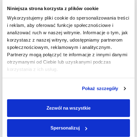
Niniejsza strona korzysta z plików cookie
Wykorzystujemy pliki cookie do spersonalizowania treści
i reklam, aby oferować funkcje społecznościowe i
analizować ruch w naszej witrynie. Informacje o tym, jak
korzystasz z naszej witryny, udostępniamy partnerom
społecznościowym, reklamowym i analitycznym.
Partnerzy mogą połączyć te informacje z innymi danymi
otrzymanymi od Ciebie lub uzyskanymi podczas
Silnik AGCO Power CORE75 – serce napędzające
korzystania z ich usług.
Fendt 700 Vario Gen7.1
Sercem
ciągnika rolniczego Fendt
jest 6-cylindrowy silnik AGCO
Power o pojemności 7,5 litra. Został on zaprojektowany
Pokaż szczegóły
w oparciu o koncepcję niskich obrotów Fendt iD, co pozwala na
osiągnięcie imponującego momentu obrotowego 1450 Nm przy
Zezwól na wszystkie
zaledwie 1700 obr./min, gwarantując minimalne zużycie paliwa.
Dodatkowo, inteligentny system Fendt Dynamic Performance
(DP) automatycznie wykrywa zapotrzebowanie na moc
Spersonalizuj
i dostarcza do 20 KM dodatkowej mocy, np. podczas pracy
WOM czy w transporcie, zapewniając stałą wydajność.