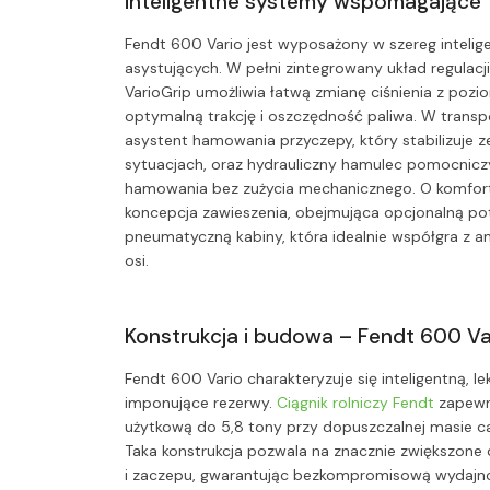
inteligentne systemy wspomagające
Fendt 600 Vario jest wyposażony w szereg inteli
asystujących. W pełni zintegrowany układ regulacj
VarioGrip umożliwia łatwą zmianę ciśnienia z pozi
optymalną trakcję i oszczędność paliwa. W trans
asystent hamowania przyczepy, który stabilizuje 
sytuacjach, oraz hydrauliczny hamulec pomocnicz
hamowania bez zużycia mechanicznego. O komfo
koncepcja zawieszenia, obejmująca opcjonalną po
pneumatyczną kabiny, która idealnie współgra z am
osi.
Konstrukcja i budowa – Fendt 600 Va
Fendt 600 Vario charakteryzuje się inteligentną, le
imponujące rezerwy.
Ciągnik rolniczy Fendt
zapewn
użytkową do 5,8 tony przy dopuszczalnej masie ca
Taka konstrukcja pozwala na znacznie zwiększone 
i zaczepu, gwarantując bezkompromisową wydajn