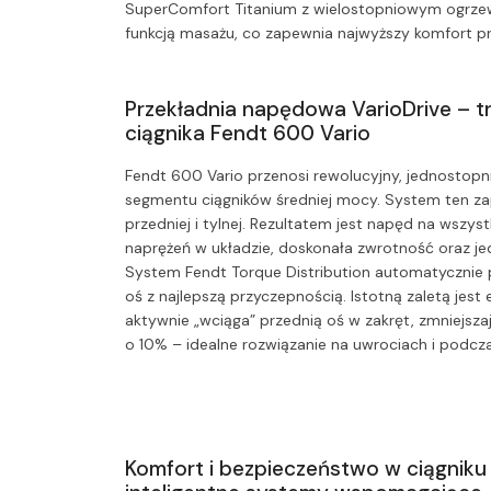
SuperComfort Titanium z wielostopniowym ogrzew
funkcją masażu, co zapewnia najwyższy komfort pr
Przekładnia napędowa VarioDrive – tr
ciągnika Fendt 600 Vario
Fendt 600 Vario przenosi rewolucyjny, jednostop
segmentu ciągników średniej mocy. System ten za
przedniej i tylnej. Rezultatem jest napęd na wszyst
naprężeń w układzie, doskonała zwrotność oraz j
System Fendt Torque Distribution automatyczni
oś z najlepszą przyczepnością. Istotną zaletą jest e
aktywnie „wciąga” przednią oś w zakręt, zmniejsz
o 10% – idealne rozwiązanie na uwrociach i podc
Komfort i bezpieczeństwo w ciągniku