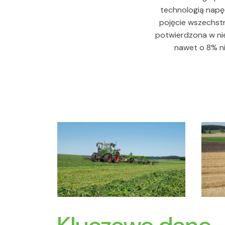
technologią napęd
pojęcie wszechst
potwierdzona w nie
nawet o 8% ni