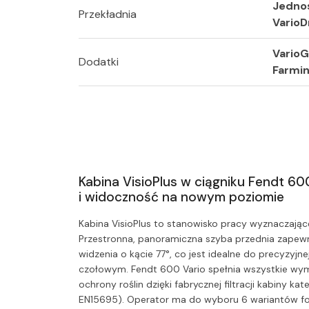
Jedno
Przekładnia
VarioD
VarioG
Dodatki
Farmi
Kabina VisioPlus w ciągniku Fendt 60
i widoczność na nowym poziomie
Kabina VisioPlus to stanowisko pracy wyznaczają
Przestronna, panoramiczna szyba przednia zapew
widzenia o kącie 77°, co jest idealne do precyzyj
czołowym. Fendt 600 Vario spełnia wszystkie wy
ochrony roślin dzięki fabrycznej filtracji kabiny ka
EN15695). Operator ma do wyboru 6 wariantów fot