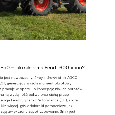
50 – jaki silnik ma Fendt 600 Vario?
io jest nowoczesny, 4-cylindrowy silnik AGCO
0 l, generujący wysoki moment obrotowy
a pracuje w oparciu o koncepcję niskich obrotów
malną wydajność paliwa oraz cichą pracę.
pcja Fendt DynamicPerformance (DP), która
KM więcej, gdy odbiorniki pomocnicze, jak
szają zwiększone zapotrzebowanie. Silnik jest