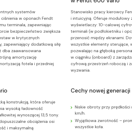
w Fendt 600 Vario
gentnych systemów
Stanowisko pracy kierowcy Fen
i ciśnienia w oponach Fendt
i intuicyjną. Oferuje modułowy 
omu terminala, zapewniając
wyświetlaczy: 10-calowej cyfro
porcie bezpieczeństwo zwiększa
terminali (w podłokietniku i op
zestaw w krytycznych
przenosić między ekranami. Do
y, zapewniający dodatkową siłę
wszystkie elementy sterujące, w 
rt dba zaawansowana
pozwalając na głęboką personal
trójną amortyzację
w ciągniku (onboard) z zarządz
ortyzacją fotela i przedniej
cyfrową przestrzeń roboczą i 
wyzwania.
rio
Cechy nowej generacji 
kką konstrukcją, która oferuje
Niskie obroty przy prędkośc
ia wysoką ładowność
km/h.
łkowitej wynoszącej 13,5 tony.
Wyjątkowa zwrotność – prom
dopuszczalne obciążenia osi
wszystkie koła.
ość i maksymalną