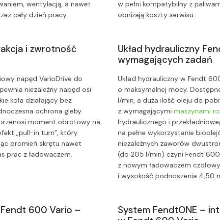
aniem, wentylacją, a nawet
w pełni kompatybilny z paliwa
zez cały dzień pracy.
obniżają koszty serwisu.
akcja i zwrotność
Układ hydrauliczny Fen
wymagających zadań
niowy napęd VarioDrive do
Układ hydrauliczny w Fendt 60
pewnia niezależny napęd osi
o maksymalnej mocy. Dostępne 
kie koła działający bez
l/min, a duża ilość oleju do po
ednoczesna ochrona gleby.
z wymagającymi
maszynami ro
e przenosi moment obrotowy na
hydraulicznego i przekładniowe
fekt „pull-in turn”, który
na pełne wykorzystanie bioolej
ając promień skrętu nawet
niezależnych zaworów dwustro
zas prac z ładowaczem.
(do 205 l/min) czyni Fendt 60
z nowym ładowaczem czołowym 
i wysokość podnoszenia 4,50 
 Fendt 600 Vario –
System FendtONE – intu