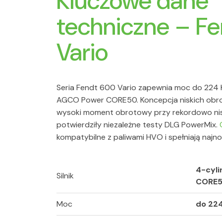
Kluczowe dane
techniczne – F
Vario
Seria Fendt 600 Vario zapewnia moc do 224 K
AGCO Power CORE50. Koncepcja niskich obro
wysoki moment obrotowy przy rekordowo nisk
potwierdziły niezależne testy DLG PowerMix.
kompatybilne z paliwami HVO i spełniają najno
4-cyl
Silnik
CORE50
Moc
do 224