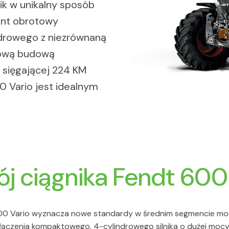
ik w unikalny sposób
ent obrotowy
indrowego z niezrównaną
tową budową
y sięgającej 224 KM
0 Vario jest idealnym
j ciągnika Fendt 600
600 Vario wyznacza nowe standardy w średnim segmencie moc
ączenia kompaktowego, 4-cylindrowego silnika o dużej moc