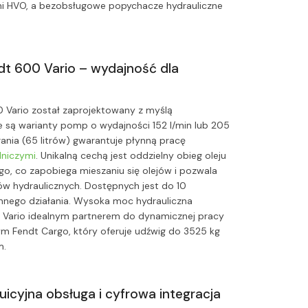
mi HVO, a bezobsługowe popychacze hydrauliczne
dt 600 Vario – wydajność dla
0 Vario został zaprojektowany z myślą
są warianty pomp o wydajności 152 l/min lub 205
brania (65 litrów) gwarantuje płynną pracę
lniczymi
. Unikalną cechą jest oddzielny obieg oleju
go, co zapobiega mieszaniu się olejów i pozwala
ów hydraulicznych. Dostępnych jest do 10
nnego działania. Wysoka moc hydrauliczna
0 Vario idealnym partnerem do dynamicznej pracy
Fendt Cargo, który oferuje udźwig do 3525 kg
m.
icyjna obsługa i cyfrowa integracja