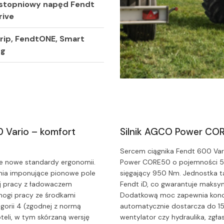
stopniowy napęd Fendt
rive
rip, FendtONE, Smart
ng
0 Vario – komfort
Silnik AGCO Power CORE
Sercem ciągnika Fendt 600 Var
ce nowe standardy ergonomii.
Power CORE50 o pojemności 5,
nia imponujące pionowe pole
sięgający 950 Nm. Jednostka t
nej pracy z ładowaczem
Fendt iD, co gwarantuje maksy
mogi pracy ze środkami
Dodatkową moc zapewnia konce
tegorii 4 (zgodnej z normą
automatycznie dostarcza do 15 
eli, w tym skórzaną wersję
wentylator czy hydraulika, zgła