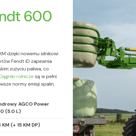
endt 600
M dzięki nowemu silnikowi
tów Fendt iD zapewnia
im zużyciu paliwa, co
Ciągniki rolnicze
są w pełni
wsze normy emisji spalin.
indrowy AGCO Power
 (5.0 L)
 KM (+ 15 KM DP)