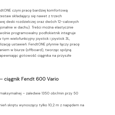
dtONE czyni pracę bardziej komfortową
zestaw składający się nawet z trzech
wej deski rozdzielczej oraz dwóch 12-calowych
cjonalnie w dachu). Treści można elastycznie
wolnie programowalny podłokietnik integruje
tym wielofunkcyjny joystick i joystick 3L,
izację ustawień. FendtONE płynnie łączy pracę
aniem w biurze (offboard), tworząc spójną
zapewniając gotowość ciągnika na przyszłe
– ciągnik Fendt 600 Vario
i maksymalnej – zaledwie 1350 obr/min przy 50
ień skrętu wynoszący tylko 10,2 m z napędem na