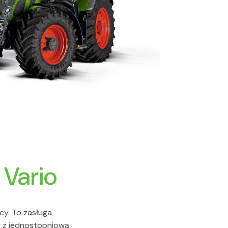
 Vario
y. To zasługa
y z jednostopniową