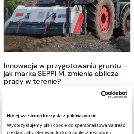
Innowacje w przygotowaniu gruntu –
jak marka SEPPI M. zmienia oblicze
pracy w terenie?
Współczesne rolnictwo i leśnictwo wymagają technologii, która
optymalizuje czas i koszty pracy. Poznaj maszyny
wielofunkcyjne SEPPI M. – lidera w przygotowaniu gruntu pod
Niniejsza strona korzysta z plików cookie
uprawy i inwestycje.
Wykorzystujemy pliki cookie do spersonalizowania treści
i reklam, aby oferować funkcje społecznościowe i