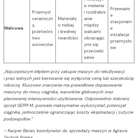
e mielenie
Przeważni
Przemysł
i rozdrabni
e
ceramiczn
Materiały
anie
stacjonarn
y,
o niskiej
między
Walcowa
e
przetwórs
i średniej
walcami
instalacje
two
twardości
obracając
przemysło
surowców
ymi się
we
przeciwbi
eżnie
„Najczęstszym błędem przy zakupie maszyn do rekultywacji
i prac leśnych jest kierowanie się wyłącznie ceną lub szerokością
roboczą. Kluczowe znaczenie ma prawidłowe dopasowanie
maszyny do mocy ciągnika, warunków glebowych oraz
planowanej intensywności użytkowania. Odpowiednio dobrany
sprzęt SEPPI M. pozwala maksymalnie wykorzystać potencjał
ciągnika, jednocześnie ograniczając koszty eksploatacji i zużycie
podzespołów.”
–
Kacper Baran, koordynator ds. sprzedaży maszyn
w Agravis
Technik Polska