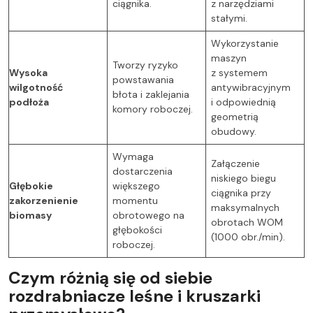
ciągnika.
z narzędziami
stałymi.
Wykorzystanie
maszyn
Tworzy ryzyko
Wysoka
z systemem
powstawania
wilgotność
antywibracyjnym
błota i zaklejania
podłoża
i odpowiednią
komory roboczej.
geometrią
obudowy.
Wymaga
Załączenie
dostarczenia
niskiego biegu
Głębokie
większego
ciągnika przy
zakorzenienie
momentu
maksymalnych
biomasy
obrotowego na
obrotach WOM
głębokości
(1000 obr./min).
roboczej.
Czym różnią się od siebie
rozdrabniacze leśne i kruszarki