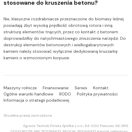
stosowane do kruszenia betonu?
Nie, klasyczne rozdrabniacze przeznaczone do biomasy leśnej
posiadają zbyt wysoką prędkość obrotową rotora i inną
strukturę elementów tnących, przez co kontakt z betonem
doprowadziłby do natychmiastowego zniszczenia narzędzi. Do
destrukcji elementów betonowych i wielkogabarytowych
kamieni należy stosować wyłącznie dedykowaną kruszarkę
kamieni o wzmocnionym korpusie.
Maszyny rolnicze
Finansowanie
Serwis
Kontakt
Ogólne warunki handlowe
RODO
Polityka prywatności
Informacja o strategii podatkowej
Wszelkie prawa zastrzeżone
Agravis Technik Polska Spółka z o.o., 64-000 Pianowo 46, KRS:
0000745718, NIP: 7831786633, REGON: 381066937, Kapitał zakładowy: