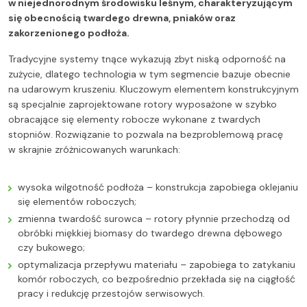
w niejednorodnym środowisku leśnym, charakteryzującym
się obecnością twardego drewna, pniaków oraz
zakorzenionego podłoża.
Tradycyjne systemy tnące wykazują zbyt niską odporność na
zużycie, dlatego technologia w tym segmencie bazuje obecnie
na udarowym kruszeniu. Kluczowym elementem konstrukcyjnym
są specjalnie zaprojektowane rotory wyposażone w szybko
obracające się elementy robocze wykonane z twardych
stopniów. Rozwiązanie to pozwala na bezproblemową pracę
w skrajnie zróżnicowanych warunkach:
wysoka wilgotność podłoża – konstrukcja zapobiega oklejaniu
się elementów roboczych;
zmienna twardość surowca – rotory płynnie przechodzą od
obróbki miękkiej biomasy do twardego drewna dębowego
czy bukowego;
optymalizacja przepływu materiału – zapobiega to zatykaniu
komór roboczych, co bezpośrednio przekłada się na ciągłość
pracy i redukcję przestojów serwisowych.