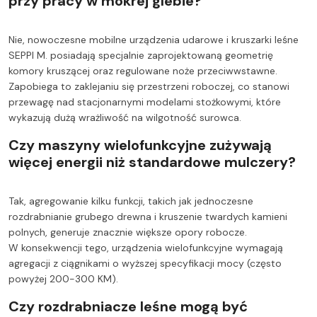
przy pracy w mokrej glebie?
Nie, nowoczesne mobilne urządzenia udarowe i kruszarki leśne
SEPPI M. posiadają specjalnie zaprojektowaną geometrię
komory kruszącej oraz regulowane noże przeciwwstawne.
Zapobiega to zaklejaniu się przestrzeni roboczej, co stanowi
przewagę nad stacjonarnymi modelami stożkowymi, które
wykazują dużą wrażliwość na wilgotność surowca.
Czy maszyny wielofunkcyjne zużywają
więcej energii niż standardowe mulczery?
Tak, agregowanie kilku funkcji, takich jak jednoczesne
rozdrabnianie grubego drewna i kruszenie twardych kamieni
polnych, generuje znacznie większe opory robocze.
W konsekwencji tego, urządzenia wielofunkcyjne wymagają
agregacji z ciągnikami o wyższej specyfikacji mocy (często
powyżej 200-300 KM).
Czy rozdrabniacze leśne mogą być