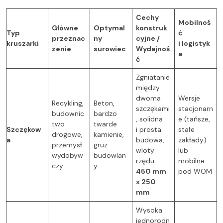
Cechy
Mobilnoś
Główne
Optymal
konstruk
Typ
ć
przeznac
ny
cyjne /
kruszarki
i logistyk
zenie
surowiec
Wydajnoś
a
ć
Zgniatanie
między
dwoma
Wersje
Recykling,
Beton,
szczękami
stacjonarn
budownic
bardzo
, solidna
e (tańsze,
two
twarde
Szczękow
i prosta
stałe
drogowe,
kamienie,
a
budowa,
zakłady)
przemysł
gruz
wloty
lub
wydobyw
budowlan
rzędu
mobilne
czy
y
450 mm
pod WOM
x 250
mm
Wysoka
jednorodn