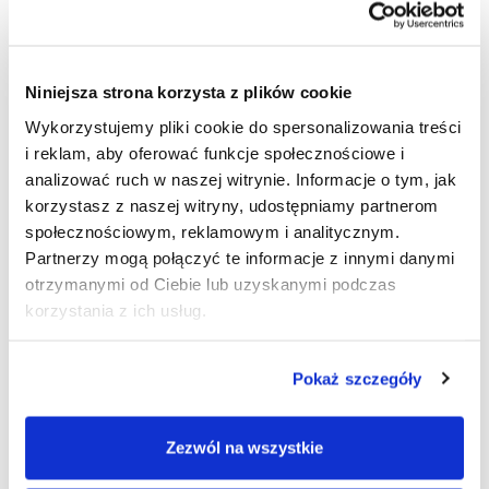
rozdrobnienia końcowego.
Kruszarki szczękowe rozdrabniają materiał (beton, kamienie,
gruz) poprzez zgniatanie między dwiema szczękami i są
Niniejsza strona korzysta z plików cookie
powszechnie stosowane w recyklingu odpadów budowlanych
Wykorzystujemy pliki cookie do spersonalizowania treści
i przemyśle wydobywczym z uwagi na solidną konstrukcję.
i reklam, aby oferować funkcje społecznościowe i
Wersje stacjonarne są idealne do stałych zakładów, podczas
analizować ruch w naszej witrynie. Informacje o tym, jak
gdy wersje mobilne podwieszane pod ciągnik sprawdzają się
korzystasz z naszej witryny, udostępniamy partnerom
w wielu rotacyjnych lokalizacjach. Przy wyborze należy
pamiętać, że wilgotny materiał może zatykać komory modeli
społecznościowym, reklamowym i analitycznym.
stożkowych, dlatego do trudnego, kleistego podłoża lepiej
Partnerzy mogą połączyć te informacje z innymi danymi
sprawdzają się modele udarowe lub szczękowe o zwiększonych
otrzymanymi od Ciebie lub uzyskanymi podczas
otworach załadowczych.
korzystania z ich usług.
Dlaczego projektuje się nowoczesne
maszyny wielofunkcyjne do gruntu?
Pokaż szczegóły
Nowoczesne maszyny wielofunkcyjne projektuje się w celu
Zezwól na wszystkie
maksymalizacji opłacalności ekonomicznej poprzez
połączenie funkcji powierzchniowego rozdrabniania