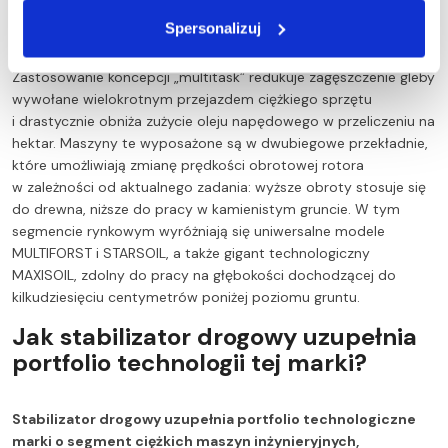
drewna, kruszenia kamieni oraz głębokiego frezowania
Spersonalizuj
gleby w jednym przejeździe roboczym.
Zastosowanie koncepcji „multitask” redukuje zagęszczenie gleby
wywołane wielokrotnym przejazdem ciężkiego sprzętu
i drastycznie obniża zużycie oleju napędowego w przeliczeniu na
hektar. Maszyny te wyposażone są w dwubiegowe przekładnie,
które umożliwiają zmianę prędkości obrotowej rotora
w zależności od aktualnego zadania: wyższe obroty stosuje się
do drewna, niższe do pracy w kamienistym gruncie. W tym
segmencie rynkowym wyróżniają się uniwersalne modele
MULTIFORST i STARSOIL, a także gigant technologiczny
MAXISOIL, zdolny do pracy na głębokości dochodzącej do
kilkudziesięciu centymetrów poniżej poziomu gruntu.
Jak stabilizator drogowy uzupełnia
portfolio technologii tej marki?
Stabilizator drogowy uzupełnia portfolio technologiczne
marki o segment ciężkich maszyn inżynieryjnych,