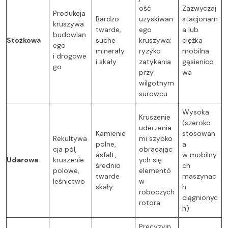
ość
Zazwyczaj
Produkcja
Bardzo
uzyskiwan
stacjonarn
kruszywa
twarde,
ego
a lub
budowlan
Stożkowa
suche
kruszywa;
ciężka
ego
minerały
ryzyko
mobilna
i drogowe
i skały
zatykania
gąsienico
go
przy
wa
wilgotnym
surowcu
Wysoka
Kruszenie
(szeroko
uderzenia
Kamienie
stosowan
Rekultywa
mi szybko
polne,
a
cja pól,
obracając
asfalt,
w mobilny
Udarowa
kruszenie
ych się
średnio
ch
polowe,
elementó
twarde
maszynac
leśnictwo
w
skały
h
roboczych
ciągnionyc
rotora
h)
Precyzyjn