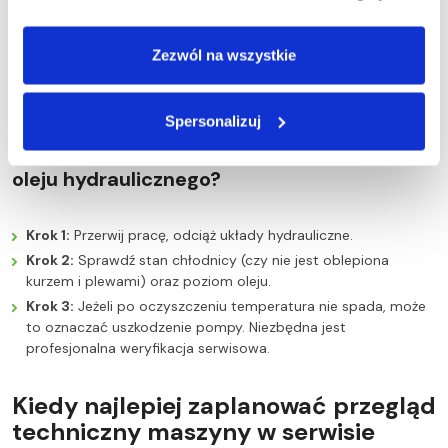
Krok 2:
Sprawdź poziom zanieczyszczenia filtrów powietrza
i paliwa (w żniwa pył potrafi zapchać je w kilka godzin).
Zezwól na wszystkie
Krok 3:
Jeśli filtry są czyste, nie ryzykuj samodzielnych
modyfikacji. Zadzwoń po mobilny serwis Agravis, który
dysponuje narzędziami diagnostycznymi.
Spersonalizuj
…zauważysz nagły wzrost temperatury
oleju hydraulicznego?
Krok 1:
Przerwij pracę, odciąż układy hydrauliczne.
Krok 2:
Sprawdź stan chłodnicy (czy nie jest oblepiona
kurzem i plewami) oraz poziom oleju.
Krok 3:
Jeżeli po oczyszczeniu temperatura nie spada, może
to oznaczać uszkodzenie pompy. Niezbędna jest
profesjonalna weryfikacja serwisowa.
Kiedy najlepiej zaplanować przegląd
techniczny maszyny w serwisie