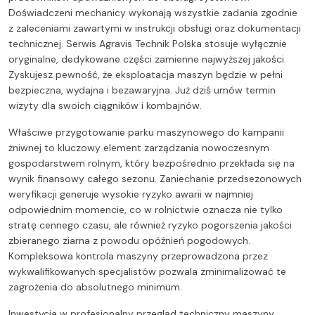
Doświadczeni mechanicy wykonają wszystkie zadania zgodnie
z zaleceniami zawartymi w instrukcji obsługi oraz dokumentacji
technicznej. Serwis Agravis Technik Polska stosuje wyłącznie
oryginalne, dedykowane części zamienne najwyższej jakości.
Zyskujesz pewność, że eksploatacja maszyn będzie w pełni
bezpieczna, wydajna i bezawaryjna. Już dziś umów termin
wizyty dla swoich ciągników i kombajnów.
Właściwe przygotowanie parku maszynowego do kampanii
żniwnej to kluczowy element zarządzania nowoczesnym
gospodarstwem rolnym, który bezpośrednio przekłada się na
wynik finansowy całego sezonu. Zaniechanie przedsezonowych
weryfikacji generuje wysokie ryzyko awarii w najmniej
odpowiednim momencie, co w rolnictwie oznacza nie tylko
stratę cennego czasu, ale również ryzyko pogorszenia jakości
zbieranego ziarna z powodu opóźnień pogodowych.
Kompleksowa kontrola maszyny przeprowadzona przez
wykwalifikowanych specjalistów pozwala zminimalizować te
zagrożenia do absolutnego minimum.
Inwestycja w profesjonalny przegląd techniczny maszyny