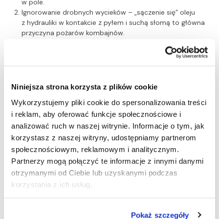
w pole.
Ignorowanie drobnych wycieków – „sączenie się” oleju
z hydrauliki w kontakcie z pyłem i suchą słomą to główna
przyczyna pożarów kombajnów.
Stosowanie tanich zamienników filtrów – słaba filtracja
w zapylonym środowisku niszczy silnik i układy wtryskowe.
Zaniechanie kontroli elektroniki – uszkodzony czujnik
potrafi zablokować nowoczesny kombajn w najmniej
odpowiednim momencie.
Niniejsza strona korzysta z plików cookie
Brak czyszczenia po poprzednim sezonie – pozostawione
Wykorzystujemy pliki cookie do spersonalizowania treści
resztki organiczne i wilgoć to idealne środowisko dla
i reklam, aby oferować funkcje społecznościowe i
destrukcyjnego działania korozji.
analizować ruch w naszej witrynie. Informacje o tym, jak
Co zrobić gdy… ? Poradnik awaryjny
korzystasz z naszej witryny, udostępniamy partnerom
społecznościowym, reklamowym i analitycznym.
…maszyna nagle traci moc podczas pracy
Partnerzy mogą połączyć te informacje z innymi danymi
w polu?
otrzymanymi od Ciebie lub uzyskanymi podczas
korzystania z ich usług.
Krok 1:
Natychmiast zatrzymaj maszynę bezpiecznie na
płaskim terenie i wyłącz silnik.
Pokaż szczegóły