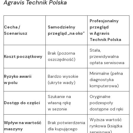
Agravis Technik Polska
Profesjonalny
Cecha /
Samodzielny
przegląd
Scenariusz
przegląd „na oko”
w Agravis
Technik Polska
Stała,
Brak (pozorna
Koszt początkowy
przewidywalna
oszczędność)
opłata serwisowa
Minimalne (pełna
Ryzyko awarii
Bardzo wysokie
diagnostyka
w polu
(ukryte wady)
komputerowa)
Szukanie na
Oryginalne
Dostęp do części
własną rękę
podzespoły
w sezonie
dostępne od ręki
Wyższa wartość
Wpływ na wartość
Brak potwierdzenia
rynkowa (książka
maszyny
dla kupującego
serwisowa)