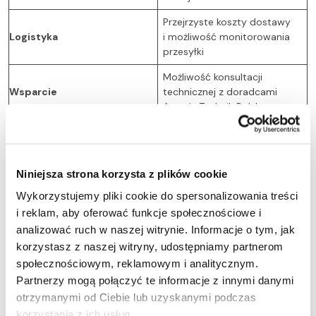
Przejrzyste koszty dostawy
Logistyka
i możliwość monitorowania
przesyłki
Możliwość konsultacji
Wsparcie
technicznej z doradcami
Agravis Technik Polska
Jak poprawnie dopasować części
Agravis Technik Polska na
platformie Otomoto?
Niniejsza strona korzysta z plików cookie
Wykorzystujemy pliki cookie do spersonalizowania treści
i reklam, aby oferować funkcje społecznościowe i
Prawidłowy dobór podzespołów w sklepie Agravis Otomoto
analizować ruch w naszej witrynie. Informacje o tym, jak
odbywa się poprzez weryfikację numeru katalogowego
korzystasz z naszej witryny, udostępniamy partnerom
części (OEM) lub porównanie parametrów technicznych
zawartych w specyfikacji aukcji. Sprzedaż realizowana w ten
społecznościowym, reklamowym i analitycznym.
sposób pozwala na precyzyjne dopasowanie podzespołu.
Partnerzy mogą połączyć te informacje z innymi danymi
otrzymanymi od Ciebie lub uzyskanymi podczas
Uniknięcie błędów przy zakupie jest kluczowe dla zachowania
korzystania z ich usług.