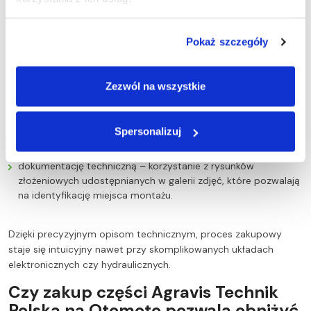
ciągłości prac polowych. W procesie weryfikacji warto zwrócić
uwagę na:
Pokaż szczegóły
zgodność numerów seryjnych – porównanie numeru
wybitego na zużytym elemencie z numerem podanym
Zezwól na wszystkie
w tytule oferty;
rocznik i serię maszyny – weryfikację, czy dany komponent
jest dedykowany do konkretnej generacji modelu (np. różnice
Spersonalizuj
w pompach hydraulicznych między starszymi a nowszymi
seriami ciągników);
dokumentację techniczną – korzystanie z rysunków
złożeniowych udostępnianych w galerii zdjęć, które pozwalają
na identyfikację miejsca montażu.
Dzięki precyzyjnym opisom technicznym, proces zakupowy
staje się intuicyjny nawet przy skomplikowanych układach
elektronicznych czy hydraulicznych.
Czy zakup części Agravis Technik
Polska na Otomoto pozwala obniżyć