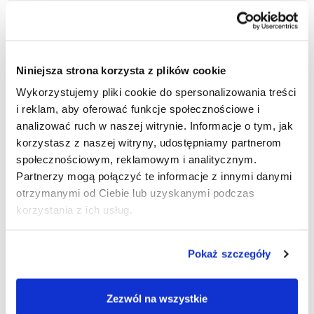
Asortyment części Valtra obejmuje częśi do wielu
popularnych serii ciągników, w tym do modeli A, G, N,
T, S, czy Q Series. Dzięki temu, bez względu na to, jaką
maszynę posiadasz, z łatwością możesz poszukać
Niniejsza strona korzysta z plików cookie
niezbędnych elementów. Znajdziesz u nas części
Wykorzystujemy pliki cookie do spersonalizowania treści
zamienne do Valtry z różnych obszarów maszyny,
i reklam, aby oferować funkcje społecznościowe i
takich jak:
analizować ruch w naszej witrynie. Informacje o tym, jak
korzystasz z naszej witryny, udostępniamy partnerom
części silnikowe,
społecznościowym, reklamowym i analitycznym.
elementy układu hydraulicznego,
Partnerzy mogą połączyć te informacje z innymi danymi
komponenty układu hamulcowego,
otrzymanymi od Ciebie lub uzyskanymi podczas
części podwozia i układu jezdnego,
korzystania z ich usług.
wyposażenie kabiny.
Pokaż szczegóły
Zezwól na wszystkie