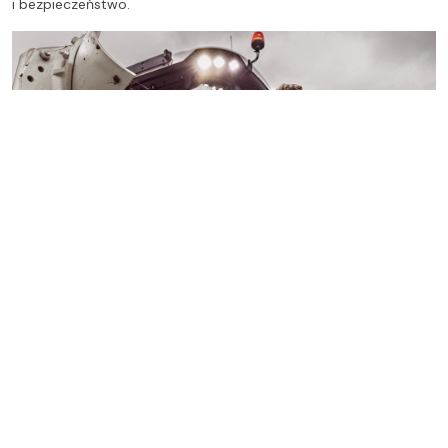
i bezpieczeństwo.
Maszyny rolnicze
Finansowanie
Serwis
Kontakt
Ogólne warunki handlowe
RODO
Polityka prywatności
Informacja o strategii podatkowej